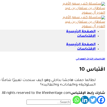
Skip
to
content
الصفحة الرئيسية
الإقتباسات
الصفحة الرئيسية
الإقتباسات
اقتباسات التراث العمراني
اقتباس 10
لطالما حملت هاجسًا بداخلي وهو كيف سنحدث تغييرًا شاملًا في 
السلوكية» و»العادات» و»التقاليد»؟
شارك رابط الإقتباس
All rights reserved to the lifeinheritage.com